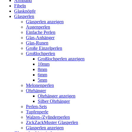
Armband
Fibeln
Glasknöpfe
Glasperlen
Glasperlen anzeigen
Augenperlen
Einfache Perlen
Glas-Anhänger
Glas-Runen
Große Einzelperlen
Großlochperlen
Großlochperlen anzeigen
10mm
8mm
6mm
5mm
Melonenperlen
Ohrhänger
Ohrhänger anzeigen
Silber Ohrhänger
Perlen-Sets
Tupfenperle
Walzen-/Zylinderperlen
ZickZackMuster Glasperlen
Glasperlen anzeigen