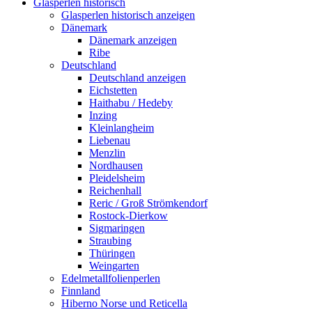
Glasperlen historisch
Glasperlen historisch anzeigen
Dänemark
Dänemark anzeigen
Ribe
Deutschland
Deutschland anzeigen
Eichstetten
Haithabu / Hedeby
Inzing
Kleinlangheim
Liebenau
Menzlin
Nordhausen
Pleidelsheim
Reichenhall
Reric / Groß Strömkendorf
Rostock-Dierkow
Sigmaringen
Straubing
Thüringen
Weingarten
Edelmetallfolienperlen
Finnland
Hiberno Norse und Reticella