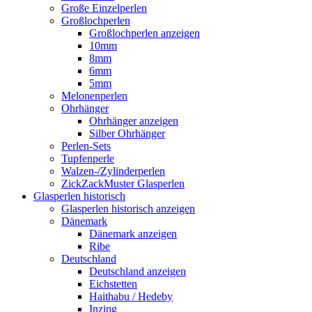
Große Einzelperlen
Großlochperlen
Großlochperlen anzeigen
10mm
8mm
6mm
5mm
Melonenperlen
Ohrhänger
Ohrhänger anzeigen
Silber Ohrhänger
Perlen-Sets
Tupfenperle
Walzen-/Zylinderperlen
ZickZackMuster Glasperlen
Glasperlen historisch
Glasperlen historisch anzeigen
Dänemark
Dänemark anzeigen
Ribe
Deutschland
Deutschland anzeigen
Eichstetten
Haithabu / Hedeby
Inzing