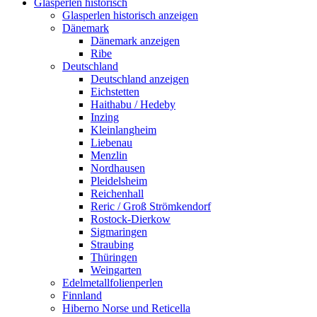
Glasperlen historisch
Glasperlen historisch anzeigen
Dänemark
Dänemark anzeigen
Ribe
Deutschland
Deutschland anzeigen
Eichstetten
Haithabu / Hedeby
Inzing
Kleinlangheim
Liebenau
Menzlin
Nordhausen
Pleidelsheim
Reichenhall
Reric / Groß Strömkendorf
Rostock-Dierkow
Sigmaringen
Straubing
Thüringen
Weingarten
Edelmetallfolienperlen
Finnland
Hiberno Norse und Reticella