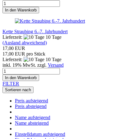
In den Warenkorb
Kette Straubing 6.-7. Jahrhundert
Lieferzeit:
10 Tage
(Ausland abweichend)
17,00 EUR
17,00 EUR pro Stück
Lieferzeit:
10 Tage
inkl. 19% MwSt. zzgl.
Versand
In den Warenkorb
FILTER
Sortieren nach
Preis aufsteigend
Preis absteigend
Name aufsteigend
Name absteigend
Einstelldatum aufsteigend