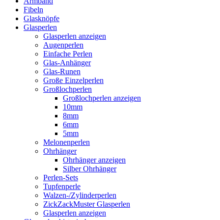
Armband
Fibeln
Glasknöpfe
Glasperlen
Glasperlen anzeigen
Augenperlen
Einfache Perlen
Glas-Anhänger
Glas-Runen
Große Einzelperlen
Großlochperlen
Großlochperlen anzeigen
10mm
8mm
6mm
5mm
Melonenperlen
Ohrhänger
Ohrhänger anzeigen
Silber Ohrhänger
Perlen-Sets
Tupfenperle
Walzen-/Zylinderperlen
ZickZackMuster Glasperlen
Glasperlen anzeigen