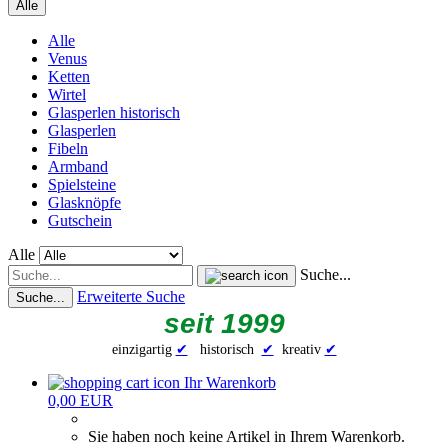
Alle
Alle
Venus
Ketten
Wirtel
Glasperlen historisch
Glasperlen
Fibeln
Armband
Spielsteine
Glasknöpfe
Gutschein
Alle
Suche...
Erweiterte Suche
Suche...
seit 1999
einzigartig
✔
historisch
✔
kreativ
✔
Ihr Warenkorb
0,00 EUR
Sie haben noch keine Artikel in Ihrem Warenkorb.