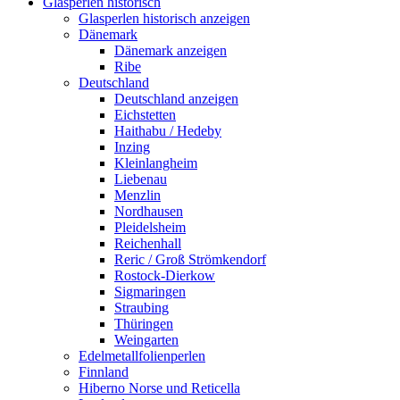
Glasperlen historisch
Glasperlen historisch anzeigen
Dänemark
Dänemark anzeigen
Ribe
Deutschland
Deutschland anzeigen
Eichstetten
Haithabu / Hedeby
Inzing
Kleinlangheim
Liebenau
Menzlin
Nordhausen
Pleidelsheim
Reichenhall
Reric / Groß Strömkendorf
Rostock-Dierkow
Sigmaringen
Straubing
Thüringen
Weingarten
Edelmetallfolienperlen
Finnland
Hiberno Norse und Reticella