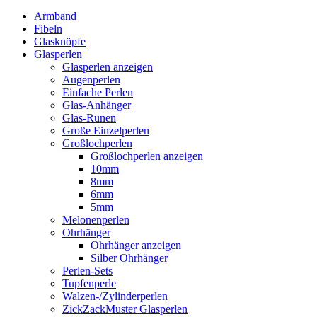
Armband
Fibeln
Glasknöpfe
Glasperlen
Glasperlen anzeigen
Augenperlen
Einfache Perlen
Glas-Anhänger
Glas-Runen
Große Einzelperlen
Großlochperlen
Großlochperlen anzeigen
10mm
8mm
6mm
5mm
Melonenperlen
Ohrhänger
Ohrhänger anzeigen
Silber Ohrhänger
Perlen-Sets
Tupfenperle
Walzen-/Zylinderperlen
ZickZackMuster Glasperlen