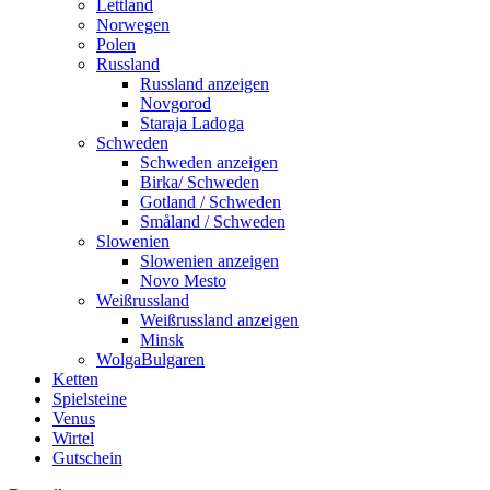
Lettland
Norwegen
Polen
Russland
Russland anzeigen
Novgorod
Staraja Ladoga
Schweden
Schweden anzeigen
Birka/ Schweden
Gotland / Schweden
Småland / Schweden
Slowenien
Slowenien anzeigen
Novo Mesto
Weißrussland
Weißrussland anzeigen
Minsk
WolgaBulgaren
Ketten
Spielsteine
Venus
Wirtel
Gutschein