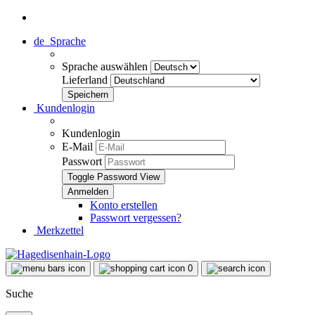
de
Sprache
Sprache auswählen
Lieferland
Kundenlogin
Kundenlogin
E-Mail
Passwort
Toggle Password View
Konto erstellen
Passwort vergessen?
Merkzettel
0
Suche