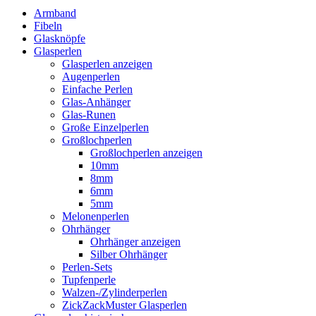
Armband
Fibeln
Glasknöpfe
Glasperlen
Glasperlen anzeigen
Augenperlen
Einfache Perlen
Glas-Anhänger
Glas-Runen
Große Einzelperlen
Großlochperlen
Großlochperlen anzeigen
10mm
8mm
6mm
5mm
Melonenperlen
Ohrhänger
Ohrhänger anzeigen
Silber Ohrhänger
Perlen-Sets
Tupfenperle
Walzen-/Zylinderperlen
ZickZackMuster Glasperlen