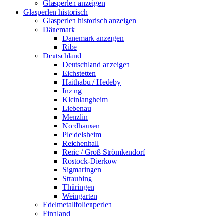
Glasperlen anzeigen
Glasperlen historisch
Glasperlen historisch anzeigen
Dänemark
Dänemark anzeigen
Ribe
Deutschland
Deutschland anzeigen
Eichstetten
Haithabu / Hedeby
Inzing
Kleinlangheim
Liebenau
Menzlin
Nordhausen
Pleidelsheim
Reichenhall
Reric / Groß Strömkendorf
Rostock-Dierkow
Sigmaringen
Straubing
Thüringen
Weingarten
Edelmetallfolienperlen
Finnland